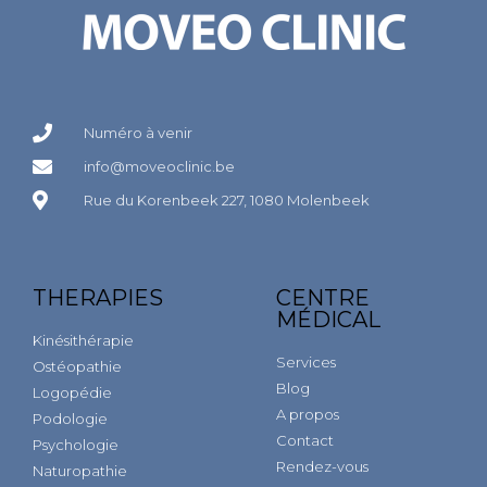
Numéro à venir
info@moveoclinic.be
Rue du Korenbeek 227, 1080 Molenbeek
THERAPIES
CENTRE
MÉDICAL
Kinésithérapie
Services
Ostéopathie
Blog
Logopédie
A propos
Podologie
Contact
Psychologie
Rendez-vous
Naturopathie