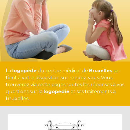
La
logopède
du centre médical de
Bruxelles
se
tient à votre disposition sur rendez-vous. Vous
trouverez via cette pages toutes les réponses à vos
questions sur la
logopédie
et ses traitements à
Bruxelles.