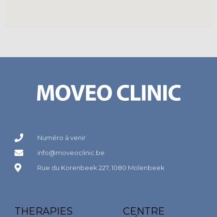
Numéro à venir
info@moveoclinic.be
Rue du Korenbeek 227, 1080 Molenbeek
THERAPIES
CENTRE